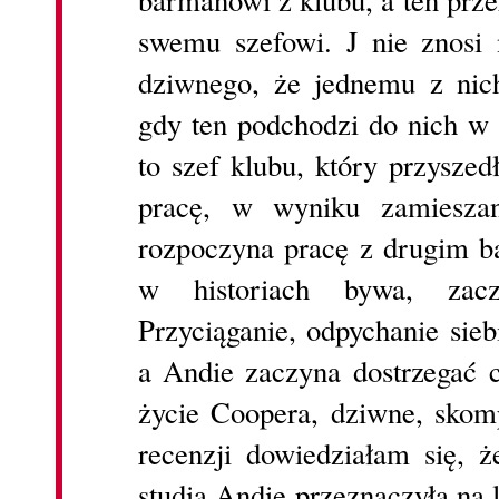
barmanowi z klubu, a ten prz
swemu szefowi. J nie znosi 
dziwnego, że jednemu z nic
gdy ten podchodzi do nich w k
to szef klubu, który przysze
pracę, w wyniku zamieszan
rozpoczyna pracę z drugim 
w historiach bywa, zacz
Przyciąganie, odpychanie sie
a Andie zaczyna dostrzegać 
życie Coopera, dziwne, skomp
recenzji dowiedziałam się, 
studia Andie przeznaczyła na 