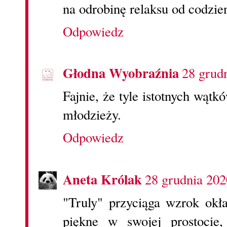
na odrobinę relaksu od codzie
Odpowiedz
Głodna Wyobraźnia
28 grud
Fajnie, że tyle istotnych wątk
młodzieży.
Odpowiedz
Aneta Królak
28 grudnia 202
"Truly" przyciąga wzrok okł
piękne w swojej prostocie,