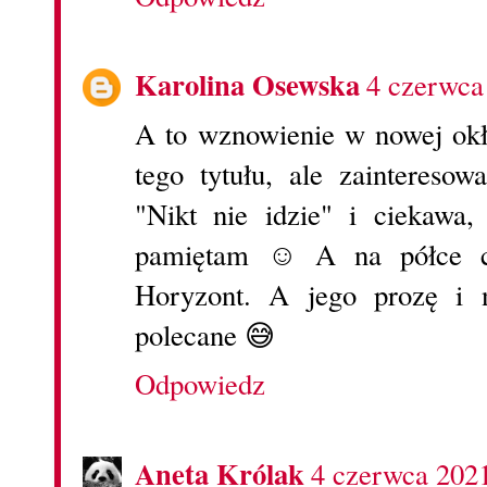
Karolina Osewska
4 czerwca
A to wznowienie w nowej okł
tego tytułu, ale zainteres
"Nikt nie idzie" i ciekawa
pamiętam ☺ A na półce c
Horyzont. A jego prozę i n
polecane 😅
Odpowiedz
Aneta Królak
4 czerwca 202