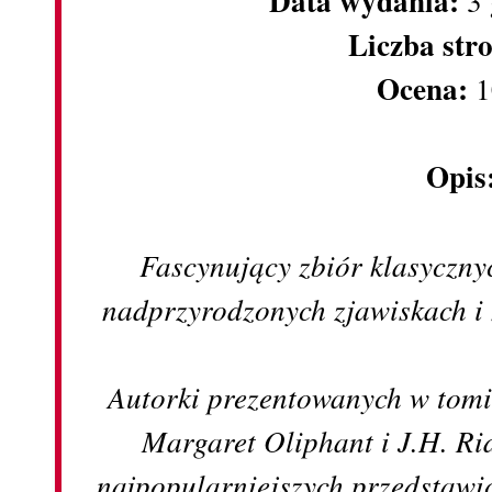
Data wydania:
3
Liczba str
Ocena:
1
Opis
Fascynujący zbiór klasyczny
nadprzyrodzonych zjawiskach 
Autorki prezentowanych w tom
Margaret Oliphant i J.H. Ri
najpopularniejszych przedstawi