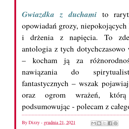
Gwiazdka z duchami
to raryt
opowiadań grozy, niepokojących h
i drżenia z napięcia. To zd
antologia z tych dotychczasowo
– kocham ją za różnorodnoś
nawiązania do spirytuali
fantastycznych – wszak pojawiaj
oraz ogrom wrażeń, którą
podsumowując - polecam z całego
By
Dizzy
-
grudnia 21, 2021