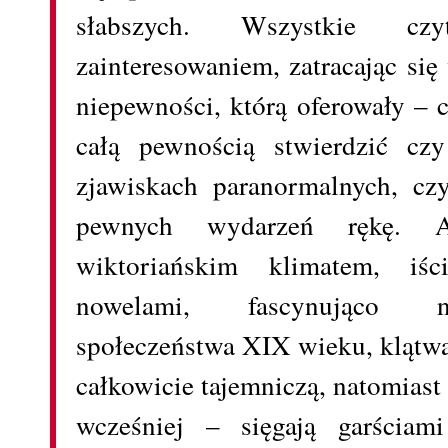
słabszych. Wszystkie cz
zainteresowaniem, zatracając si
niepewności, którą oferowały – c
całą pewnością stwierdzić c
zjawiskach paranormalnych, cz
pewnych wydarzeń rękę. Au
wiktoriańskim klimatem, iśc
nowelami, fascynująco n
społeczeństwa XIX wieku, klątwa
całkowicie tajemniczą, natomias
wcześniej – sięgają garścia