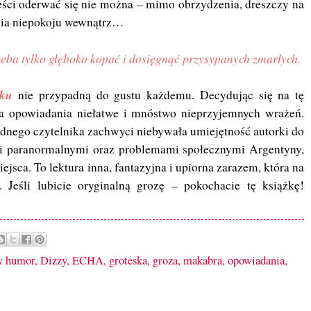
eści oderwać się nie można – mimo obrzydzenia, dreszczy na
cia niepokoju wewnątrz…
zeba tylko głęboko kopać i dosięgnąć przysypanych zmarłych.
żku
nie przypadną do gustu każdemu. Decydując się na tę
na opowiadania niełatwe i mnóstwo nieprzyjemnych wrażeń.
ednego czytelnika zachwyci niebywała umiejętność autorki do
i paranormalnymi oraz problemami społecznymi Argentyny,
jsca. To lektura inna, fantazyjna i upiorna zarazem, która na
 Jeśli lubicie oryginalną grozę – pokochacie tę książkę!
y humor
,
Dizzy
,
ECHA
,
groteska
,
groza
,
makabra
,
opowiadania
,