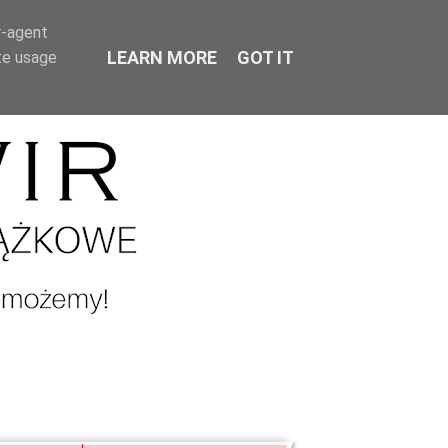
r-agent
LEARN MORE
GOT IT
te usage