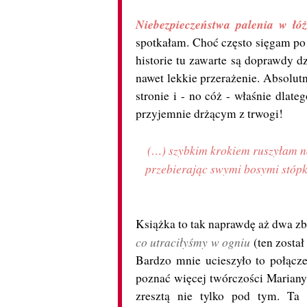
Niebezpieczeństwa palenia w łó
spotkałam. Choć często sięgam po 
historie tu zawarte są doprawdy d
nawet lekkie przerażenie. Absolutn
stronie i - no cóż - właśnie dlat
przyjemnie drżącym z trwogi!
(…) szybkim krokiem ruszyłam na
przebierając swymi bosymi stópka
Książka to tak naprawdę aż dwa z
co utraciłyśmy w ogniu
(ten zosta
Bardzo mnie ucieszyło to połącz
poznać więcej twórczości Mariany 
zresztą nie tylko pod tym. Ta