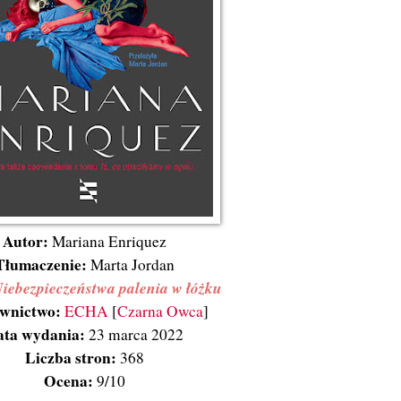
Autor:
Mariana Enriquez
Tłumaczenie:
Marta Jordan
iebezpieczeństwa palenia w łóżku
wnictwo:
ECHA
[
Czarna Owca
]
ata wydania:
23 marca 2022
Liczba stron:
368
Ocena:
9/10