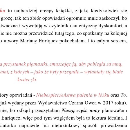
żku
to najbardziej creepy książka, z jaką kiedykolwiek się
grozę, tak ten zbiór opowiadań ogromnie mnie zaskoczył, bo
ziwaczne i wywołują w czytelniku autentyczny dyskomfort, a
ie nie można przewidzieć tutaj tego, co spotkamy na kolejnej
ego utwory Mariany Enriquez pokochałam. I to całym sercem,
 przystanek piętnastki, zmuszając ją, aby pobiegła za mną,
mi, z których – jako że były przegniłe – wyłaniały się białe
kosteczki.
Niebezpieczeństwa palenia w łóżku
To,
biory opowiadań -
oraz
ł już wydany przez Wydawnictwo Czarna Owca w 2017 roku).
Naszą część nocy
enie, bo odkąd przeczytałam
planowałam
Enriquez, więc pod tym względem była to lektura idealna. I
 autorka naprawdę ma nietuzinkowy sposób prowadzenia