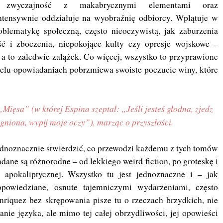
c zwyczajność z makabrycznymi elementami oraz
ntensywnie oddziałuje na wyobraźnię odbiorcy. Wplątuje w
oblematykę społeczną, często nieoczywistą, jak zaburzenia
ość i zboczenia, niepokojące kulty czy opresje wojskowe –
a to zaledwie zalążek. Co więcej, wszystko to przyprawione
ielu opowiadaniach pobrzmiewa swoiste poczucie winy, które
„Mięsa” (w której Espina szeptał: „Jeśli jesteś głodna, zjedz
agniona, wypij moje oczy”), marząc o przyszłości.
dnoznacznie stwierdzić, co przewodzi każdemu z tych tomów
ane są różnorodne – od lekkiego weird fiction, po groteskę i
 apokaliptycznej. Wszystko tu jest jednoznaczne i – jak
powiedziane, osnute tajemniczymi wydarzeniami, często
nriquez bez skrępowania pisze tu o rzeczach brzydkich, nie
anie języka, ale mimo tej całej obrzydliwości, jej opowieści