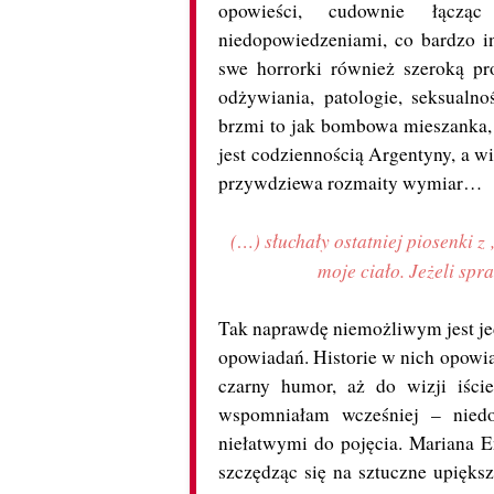
opowieści, cudownie łączą
niedopowiedzeniami, co bardzo i
swe horrorki również szeroką pr
odżywiania, patologie, seksualn
brzmi to jak bombowa mieszanka, 
jest codziennością Argentyny, a w
przywdziewa rozmaity wymiar…
(…) słuchały ostatniej piosenki z 
moje ciało. Jeżeli spr
Tak naprawdę niemożliwym jest je
opowiadań. Historie w nich opowiad
czarny humor, aż do wizji iście
wspomniałam wcześniej – niedo
niełatwymi do pojęcia. Mariana E
szczędząc się na sztuczne upiększ