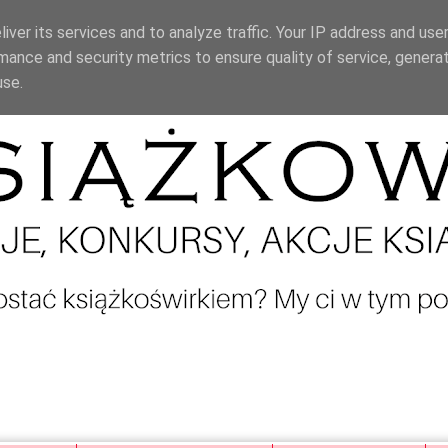
iver its services and to analyze traffic. Your IP address and use
mance and security metrics to ensure quality of service, genera
use.