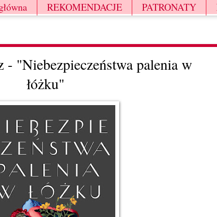
 główna
REKOMENDACJE
PATRONATY
 - "Niebezpieczeństwa palenia w
łóżku"