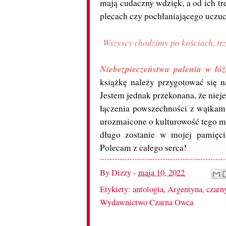
mają cudaczny wdzięk, a od ich tr
plecach czy pochłaniającego uczu
Wszyscy chodzimy po kościach, tr
Niebezpieczeństwa palenia w łó
książkę należy przygotować się 
Jestem jednak przekonana, że niej
łączenia powszechności z wątkam
urozmaicone o kulturowość tego mie
długo zostanie w mojej pamięci.
Polecam z całego serca!
By
Dizzy
-
maja 10, 2022
Etykiety:
antologia
,
Argentyna
,
czarn
Wydawnictwo Czarna Owca