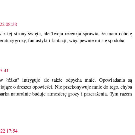
22 08:38
 z tej strony święta, ale Twoja recenzja sprawia, że mam ochotę
teraturę grozy, fantastyki i fantazji, więc pewnie mi się spodoba
15:41
 w łóżku" intryguje ale także odpycha mnie. Opowiadania są
iające o dreszcz opowieści. Nie przekonywuje mnie do tego, chyba
sarka naturalnie buduje atmosferę grozy i przerażenia. Tym razem
022 17:54