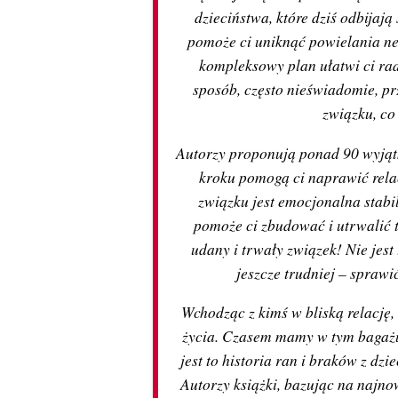
dzieciństwa, które dziś odbijaj
pomoże ci uniknąć powielania 
kompleksowy plan ułatwi ci rad
sposób, często nieświadomie, p
związku, co
Autorzy proponują ponad 90 wyjątk
kroku pomogą ci naprawić rela
związku jest emocjonalna stab
pomoże ci zbudować i utrwalić 
udany i trwały związek! Nie jest
jeszcze trudniej – sprawi
Wchodząc z kimś w bliską relację
życia. Czasem mamy w tym bagażu
jest to historia ran i braków z dzi
Autorzy książki, bazując na najn