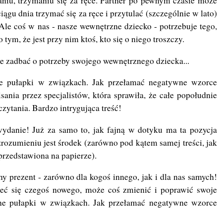
aniu, trzymaniu się za ręce. Partner po pewnym czasie może
iągu dnia trzymać się za ręce i przytulać (szczególnie w lato)
Ale coś w nas - nasze wewnętrzne dziecko - potrzebuje tego,
tym, że jest przy nim ktoś, kto się o niego troszczy.
nie zadbać o potrzeby swojego wewnętrznego dziecka...
e pułapki w związkach. Jak przełamać negatywne wzorce
sania przez specjalistów, która sprawiła, że całe popołudnie
czytania. Bardzo intrygująca treść!
wydanie! Już za samo to, jak fajną w dotyku ma ta pozycja
 zrozumieniu jest środek (zarówno pod kątem samej treści, jak
i przedstawiona na papierze).
 prezent - zarówno dla kogoś innego, jak i dla nas samych!
zieć się czegoś nowego, może coś zmienić i poprawić swoje
lne pułapki w związkach. Jak przełamać negatywne wzorce