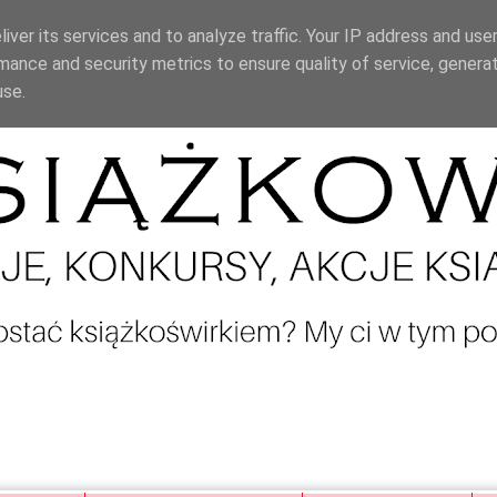
iver its services and to analyze traffic. Your IP address and use
mance and security metrics to ensure quality of service, genera
use.