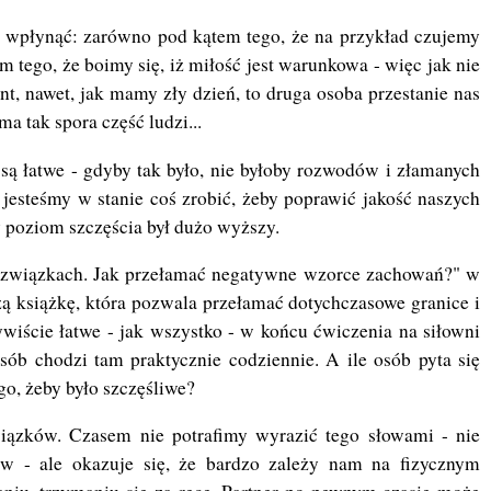
s wpłynąć: zarówno pod kątem tego, że na przykład czujemy
em tego, że boimy się, iż miłość jest warunkowa - więc jak nie
nt, nawet, jak mamy zły dzień, to druga osoba przestanie nas
a tak spora część ludzi...
są łatwe - gdyby tak było, nie byłoby rozwodów i złamanych
j jesteśmy w stanie coś zrobić, żeby poprawić jakość naszych
by poziom szczęścia był dużo wyższy.
 związkach. Jak przełamać negatywne wzorce zachowań?" w
ą książkę, która pozwala przełamać dotychczasowe granice i
wiście łatwe - jak wszystko - w końcu ćwiczenia na siłowni
osób chodzi tam praktycznie codziennie. A ile osób pyta się
go, żeby było szczęśliwe?
iązków. Czasem nie potrafimy wyrazić tego słowami - nie
 - ale okazuje się, że bardzo zależy nam na fizycznym