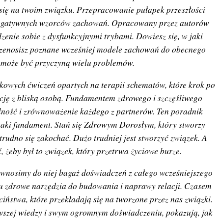
ą się na twoim związku. Przepracowanie pułapek przeszłości
negatywnych wzorców zachowań. Opracowany przez autorów
zenie sobie z dysfunkcyjnymi trybami. Dowiesz się, w jaki
rzenosisz poznane wcześniej modele zachowań do obecnego
 może być przyczyną wielu problemów.
owych ćwiczeń opartych na terapii schematów, które krok po
cję z bliską osobą. Fundamentem zdrowego i szczęśliwego
ilność i zrównoważenie każdego z partnerów. Ten poradnik
taki fundament. Stań się Zdrowym Dorosłym, który stworzy
 trudno się zakochać. Dużo trudniej jest stworzyć związek. A
ć, żeby był to związek, który przetrwa życiowe burze.
, wnosimy do niej bagaż doświadczeń z całego wcześniejszego
 zdrowe narzędzia do budowania i naprawy relacji. Czasem
eciństwa, które przekładają się na tworzone przez nas związki.
owszej wiedzy i swym ogromnym doświadczeniu, pokazują, jak