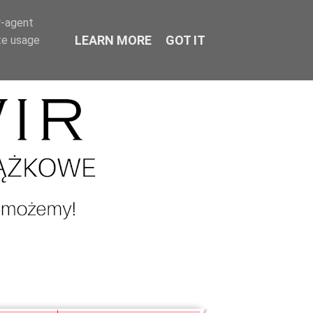
r-agent
LEARN MORE
GOT IT
te usage