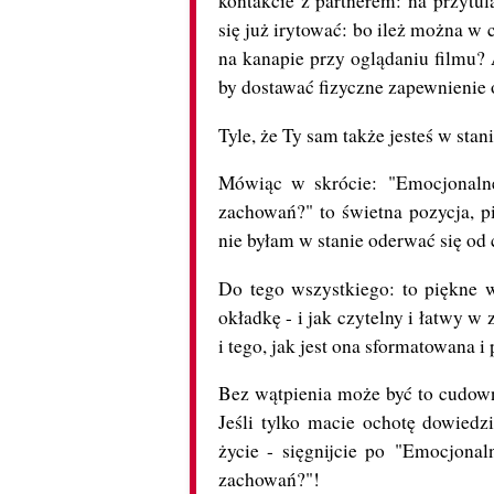
kontakcie z partnerem: na przytul
się już irytować: bo ileż można w c
na kanapie przy oglądaniu filmu? 
by dostawać fizyczne zapewnienie o 
Tyle, że Ty sam także jesteś w sta
Mówiąc w skrócie: "Emocjonaln
zachowań?" to świetna pozycja, pi
nie byłam w stanie oderwać się od 
Do tego wszystkiego: to piękne 
okładkę - i jak czytelny i łatwy w
i tego, jak jest ona sformatowana 
Bez wątpienia może być to cudowny
Jeśli tylko macie ochotę dowied
życie - sięgnijcie po "Emocjona
zachowań?"!