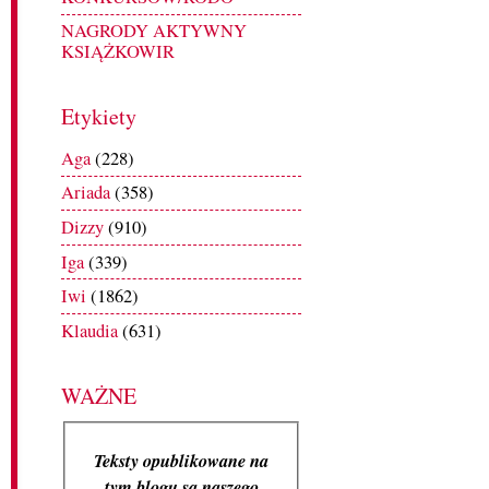
NAGRODY AKTYWNY
KSIĄŻKOWIR
Etykiety
Aga
(228)
Ariada
(358)
Dizzy
(910)
Iga
(339)
Iwi
(1862)
Klaudia
(631)
WAŻNE
Teksty opublikowane na
tym blogu są naszego