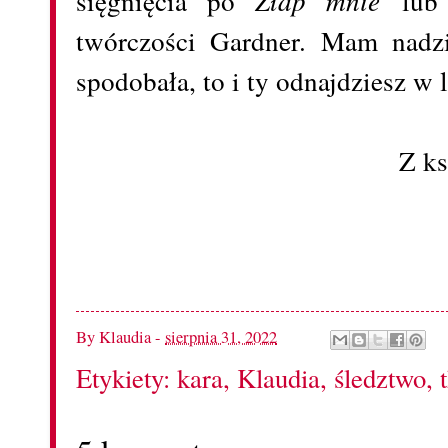
sięgnięcia po
lub 
twórczości Gardner. Mam nadzi
spodobała, to i ty odnajdziesz w 
Z k
By
Klaudia
-
sierpnia 31, 2022
Etykiety:
kara
,
Klaudia
,
śledztwo
,