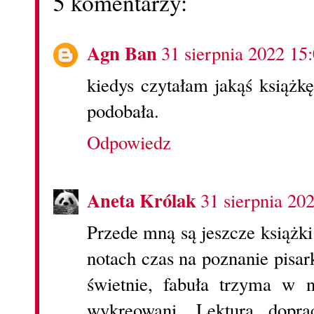
5 komentarzy:
Agn Ban
31 sierpnia 2022 15
kiedys czytałam jakąś książk
podobała.
Odpowiedz
Aneta Królak
31 sierpnia 20
Przede mną są jeszcze książki
notach czas na poznanie pisar
świetnie, fabuła trzyma w n
wykreowani. Lektura dopra