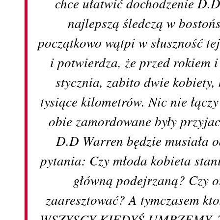
chce ułatwić dochodzenie D.D
najlepszą śledczą w bostońs
początkowo wątpi w słuszność tej
i potwierdza, że przed rokiem 
stycznia, zabito dwie kobiety,
tysiące kilometrów. Nic nie łącz
obie zamordowane były przyjac
D.D Warren będzie musiała o
pytania: Czy młoda kobieta stanie
główną podejrzaną? Czy ot
zaaresztować? A tymczasem kto
WSZYSCY KIEDYŚ UMRZEMY.