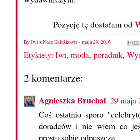
W
Pozycję tę dostałam od
By
Iwi z Nasz Książkowir
-
maja 29, 2016
Etykiety:
Iwi
,
moda
,
poradnik
,
Wyd
2 komentarze:
Agnieszka Bruchal
29 maja 
Coś ostatnio sporo "celebry
doradców i nie wiem co jes
prostu sobie odpuszczę.