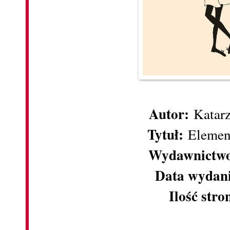
Autor:
Katar
Tytuł:
Element
Wydawnictw
Data wydan
Ilość stro